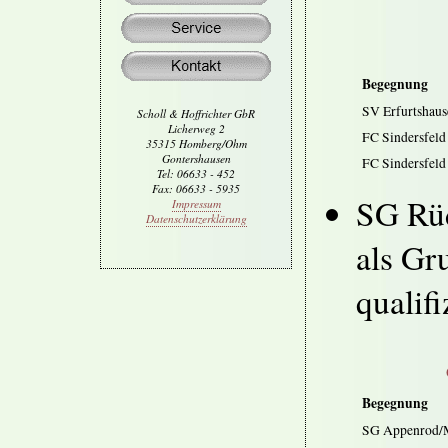
Begegnung
SV Erfurtshau
Scholl & Hoffrichter GbR
Licherweg 2
FC Sindersfeld
35315 Homberg/Ohm
Gontershausen
FC Sindersfeld
Tel: 06633 - 452
Fax: 06633 - 5935
SG Rüd
Impressum
Datenschutzerklärung
als Gr
qualifi
Begegnung
SG Appenrod/M