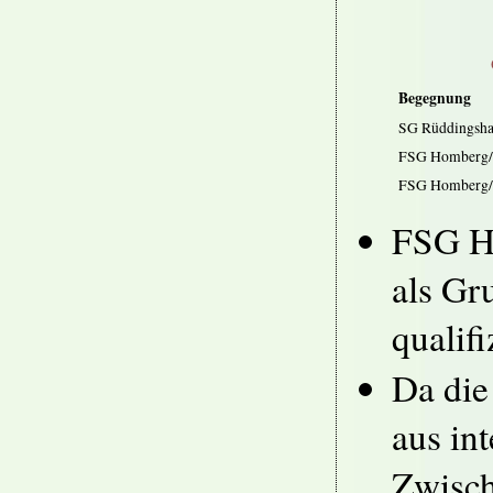
Begegnung
SG Rüddingsha
FSG Homberg/O
FSG Homberg/O
FSG Ho
als Gr
qualifi
Da die
aus in
Zwisch