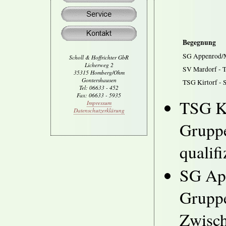
Begegnung
SG Appenrod/M
Scholl & Hoffrichter GbR
Licherweg 2
SV Mardorf - 
35315 Homberg/Ohm
Gontershausen
TSG Kirtorf -
Tel: 06633 - 452
Fax: 06633 - 5935
TSG Ki
Impressum
Datenschutzerklärung
Gruppe
qualifi
SG App
Gruppe
Zwisch