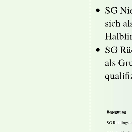
SG Nie
sich a
Halbfin
SG Rüd
als Gr
qualifi
Begegnung
SG Rüddingsha