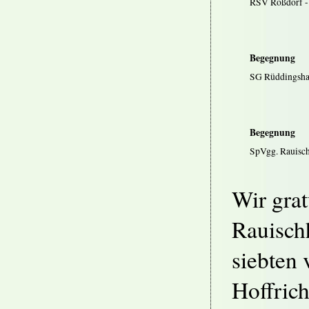
RSV Roßdorf -
Begegnung
SG Rüddingsha
Begegnung
SpVgg. Rauisc
Wir grat
Rauisch
siebten 
Hoffrich