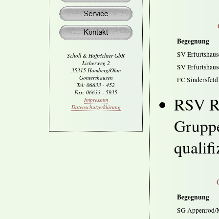
Begegnung
SV Erfurtshaus
Scholl & Hoffrichter GbR
Licherweg 2
SV Erfurtshau
35315 Homberg/Ohm
Gontershausen
FC Sindersfeld
Tel: 06633 - 452
Fax: 06633 - 5935
RSV Ro
Impressum
Datenschutzerklärung
Gruppe
qualifi
Begegnung
SG Appenrod/M