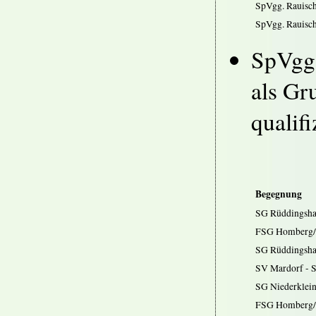
SpVgg. Rauisc
SpVgg. Rauisch
SpVgg.
als Gr
qualifi
Begegnung
SG Rüddingsha
FSG Homberg/O
SG Rüddingsha
SV Mardorf - 
SG Niederklei
FSG Homberg/O