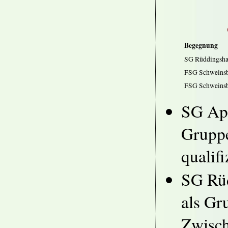
Begegnung
SG Rüddingsha
FSG Schweinsb
FSG Schweinsb
SG App
Gruppe
qualifi
SG Rüd
als Gr
Zwisch