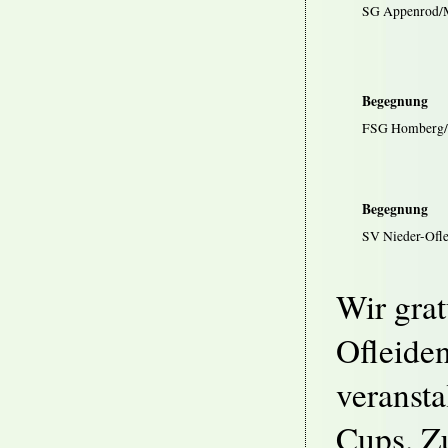
SG Appenrod/M
Begegnung
FSG Homberg/O
Begegnung
SV Nieder-Ofle
Wir gra
Ofleide
veransta
Cups. Z