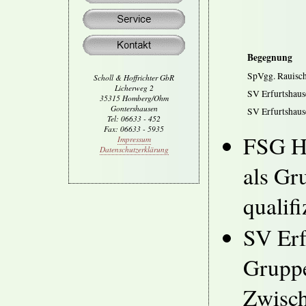
Begegnung
SpVgg. Rauisc
Scholl & Hoffrichter GbR
Licherweg 2
SV Erfurtshaus
35315 Homberg/Ohm
Gontershausen
SV Erfurtshau
Tel: 06633 - 452
Fax: 06633 - 5935
FSG Ho
Impressum
Datenschutzerklärung
als Gr
qualifi
SV Erf
Gruppe
Zwisch