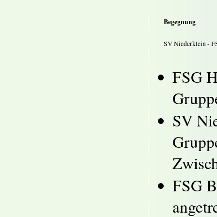
Begegnung
SV Niederklein - 
FSG Ho
Gruppe
SV Nie
Gruppe
Zwisc
FSG Be
angetr