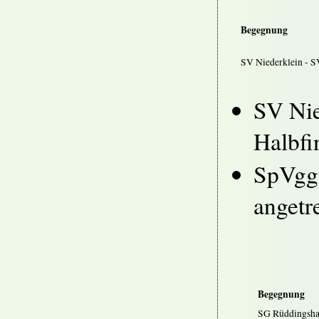
Begegnung
SV Niederklein - S
SV Nie
Halbfin
SpVgg.
angetr
Begegnung
SG Rüddingsha