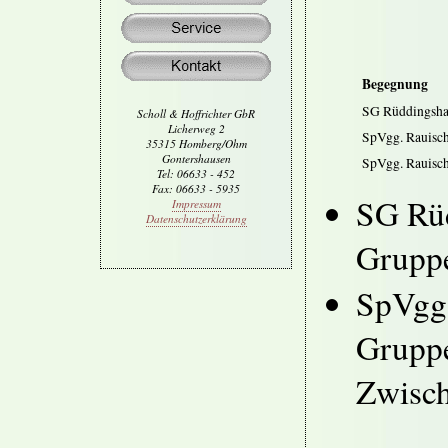
Begegnung
SG Rüddingsha
Scholl & Hoffrichter GbR
Licherweg 2
SpVgg. Rauisc
35315 Homberg/Ohm
Gontershausen
SpVgg. Rauisc
Tel: 06633 - 452
Fax: 06633 - 5935
SG Rüd
Impressum
Datenschutzerklärung
Gruppe
SpVgg.
Gruppe
Zwisc